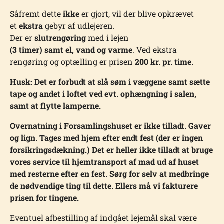
Såfremt dette
ikke
er gjort, vil der blive opkrævet
et
ekstra
gebyr af udlejeren.
Der er
slutrengøring
med i lejen
(3 timer) samt el, vand og varme
. Ved ekstra
rengøring og optælling er prisen
200 kr. pr. time.
Husk: Det er forbudt at slå søm i væggene samt sætte
tape og andet i loftet ved evt. ophængning i salen,
samt at flytte lamperne.
Overnatning i Forsamlingshuset er ikke tilladt. Gaver
og lign. Tages med hjem efter endt fest (der er ingen
forsikringsdækning.) Det er heller ikke tilladt at bruge
vores service til hjemtransport af mad ud af huset
med resterne efter en fest. Sørg for selv at medbringe
de nødvendige ting til dette. Ellers må vi fakturere
prisen for tingene.
Eventuel afbestilling af indgået lejemål skal være