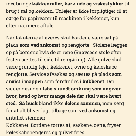
medbringe
køkkenruller, karklude og viskestykker
til
brug i sal og køkken. Udlejer er ikke forpligtiget til at
sørge for papirvarer til maskinen i køkkenet, kun
efter nærmere aftale.
Når lokalerne afleveres skal bordene være sat på
plads
som ved ankomst
og rengjorte. Stolene lægges
op på bordene hvis de er rene (Snavsede stole efter
festen sættes til side til rengøring). Alle gulve skal
være grundig fejet, køkkenet, ovne og køleskabe
rengjorte. Service afvaskes og sættes på plads
som
anvist i mappen
som forefindes
i køkkenet
. Der
sidder desuden
labels rundt omkring som angiver
hvor, hvad og hvor mange dele der skal være hvert
sted. Så husk
bland ikke
delene sammen
, men sørg
for at alt bliver lagt tilbage som
ved ankomst
og
antallet stemmer.
Køkkenet: Bordene tørres af, vaskene, ovne, fryser,
køleskabe rengøres og gulvet fejes