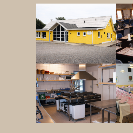
Show larger version
Show la
Show larger version
Show la