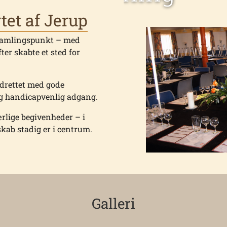
tet af Jerup
 samlingspunkt – med
fter skabte et sted for
drettet med gode
 og handicapvenlig adgang.
ærlige begivenheder – i
skab stadig er i centrum.
Galleri