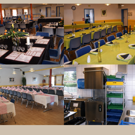
rger version
Show larger version
rger version
Show larger version